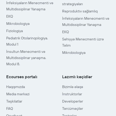
İnfeksiyaların Menecmenti və
strategiyaları
Multidissiplinar Yanaşma
Reproduktiv sağlamlıq
EKQ
İnfeksiyaların Menecmenti və
Mikrobiologiya
Multidissiplinar Yanaşma
Fiziologiya
EKQ
Pediatrik Otolarinqologiya.
Səhiyyə Menecmenti üzrə
Modul 1
Təlim
İnsultun Menecmenti və
Mikrobiologiya
Multidissiplinar yanaşma.
Modul 8.
Ecourses portalı
Lazımlı keçidlər
Haqqımızda
Bizimlə əlaqə
Media mərkəzi
İnstruktorlar
Təşkilatlar
Developerlər
FAQ
Tərcüməçilər
Qeydiyyat
Testerlər