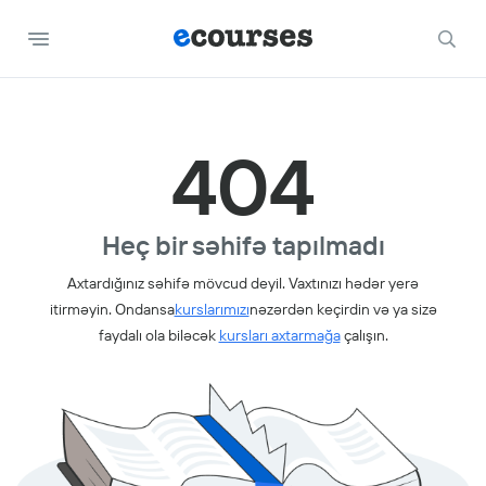
404
Heç bir səhifə tapılmadı
Axtardığınız səhifə mövcud deyil. Vaxtınızı hədər yerə
itirməyin. Ondansa
kurslarımızı
nəzərdən keçirdin və ya sizə
faydalı ola biləcək
kursları axtarmağa
çalışın.