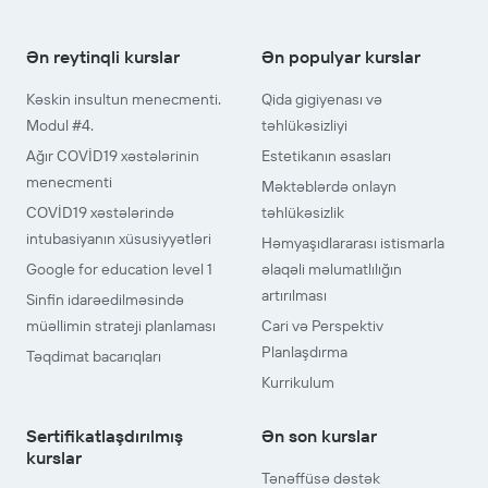
Ən reytinqli kurslar
Ən populyar kurslar
Kəskin insultun menecmenti.
Qida gigiyenası və
Modul #4.
təhlükəsizliyi
Ağır COVİD19 xəstələrinin
Estetikanın əsasları
menecmenti
Məktəblərdə onlayn
COVİD19 xəstələrində
təhlükəsizlik
intubasiyanın xüsusiyyətləri
Həmyaşıdlararası istismarla
Google for education level 1
əlaqəli məlumatlılığın
artırılması
Sinfin idarəedilməsində
müəllimin strateji planlaması
Cari və Perspektiv
Planlaşdırma
Təqdimat bacarıqları
Kurrikulum
Sertifikatlaşdırılmış
Ən son kurslar
kurslar
Tənəffüsə dəstək