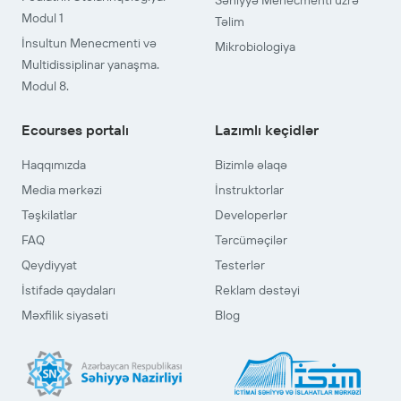
Səhiyyə Menecmenti üzrə
Modul 1
Təlim
İnsultun Menecmenti və
Mikrobiologiya
Multidissiplinar yanaşma.
Modul 8.
Ecourses portalı
Lazımlı keçidlər
Haqqımızda
Bizimlə əlaqə
Media mərkəzi
İnstruktorlar
Təşkilatlar
Developerlər
FAQ
Tərcüməçilər
Qeydiyyat
Testerlər
İstifadə qaydaları
Reklam dəstəyi
Məxfilik siyasəti
Blog