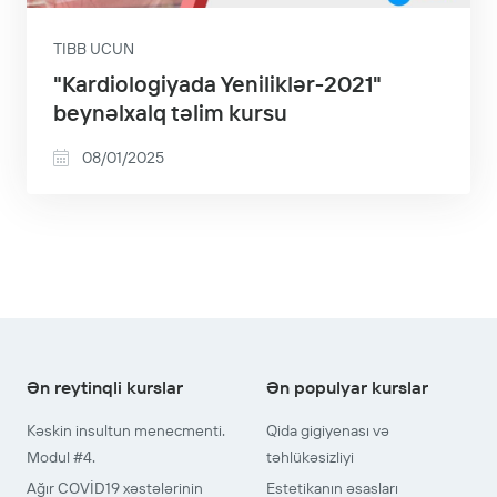
TIBB UCUN
"Kardiologiyada Yeniliklər-2021"
beynəlxalq təlim kursu
08/01/2025
Ən reytinqli kurslar
Ən populyar kurslar
Kəskin insultun menecmenti.
Qida gigiyenası və
Modul #4.
təhlükəsizliyi
Ağır COVİD19 xəstələrinin
Estetikanın əsasları