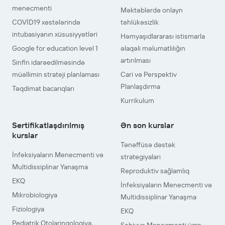
menecmenti
Məktəblərdə onlayn
COVİD19 xəstələrində
təhlükəsizlik
intubasiyanın xüsusiyyətləri
Həmyaşıdlararası istismarla
Google for education level 1
əlaqəli məlumatlılığın
artırılması
Sinfin idarəedilməsində
müəllimin strateji planlaması
Cari və Perspektiv
Planlaşdırma
Təqdimat bacarıqları
Kurrikulum
Sertifikatlaşdırılmış
Ən son kurslar
kurslar
Tənəffüsə dəstək
İnfeksiyaların Menecmenti və
strategiyaları
Multidissiplinar Yanaşma
Reproduktiv sağlamlıq
EKQ
İnfeksiyaların Menecmenti və
Mikrobiologiya
Multidissiplinar Yanaşma
Fiziologiya
EKQ
Pediatrik Otolarinqologiya.