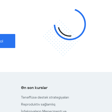
ol
Ən son kurslar
Tənəffüsə dəstək strategiyaları
Reproduktiv sağlamlıq
İnfeksiyaların Menecmenti və