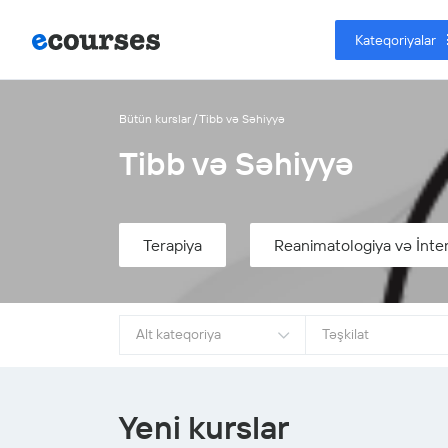
Kateqoriyalar
Bütün kurslar
Tibb və Səhiyyə
Tibb və Səhiyyə
stəlikləri
Terapiya
Reanimatologiya və İnten
Alt kateqoriya
Təşkilat
Yeni kurslar