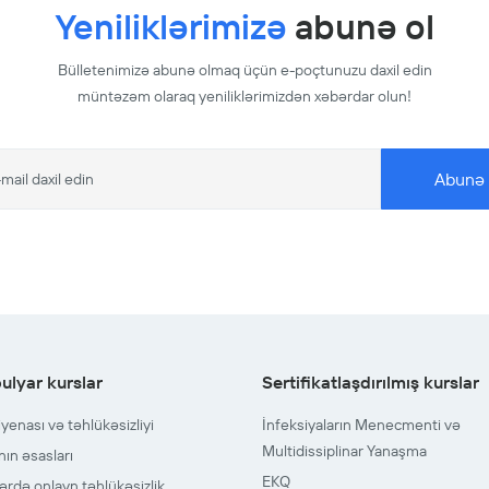
Yeniliklərimizə
abunə ol
Bülletenimizə abunə olmaq üçün e-poçtunuzu daxil edin
müntəzəm olaraq yeniliklərimizdən xəbərdar olun!
Abunə 
ulyar kurslar
Sertifikatlaşdırılmış kurslar
iyenası və təhlükəsizliyi
İnfeksiyaların Menecmenti və
Multidissiplinar Yanaşma
nın əsasları
EKQ
rdə onlayn təhlükəsizlik