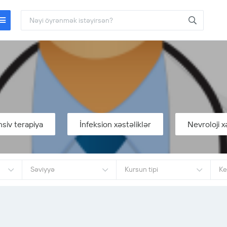
Tibbi savadlılıq
Uşaqlarda adaptasiy
bacarığı
siv terapiya
İnfeksion xəstəliklər
Nevroloji x
21-ci əsrin bacarıqları
Səviyyə
Kursun tipi
Ke
Bütün sertifikatlar