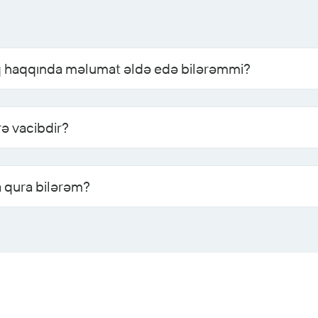
lıq haqqında məlumat əldə edə bilərəmmi?
rə vacibdir?
a qura bilərəm?