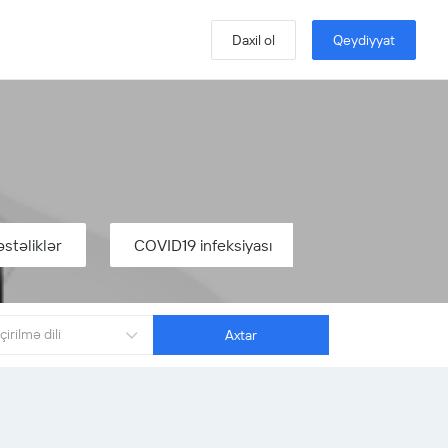
Azərbaycan Gənc Müəllimlər Assosiasiyası
Daxil ol
Qeydiyyat
Azərbaycan Gənc Müəllimlər Assosiasiyası
a
Azərbaycan Gənc Müəllimlər Assosiasiyası
əstəliklər
COVID19 infeksiyası
Təcili tibbi yar
Azərbaycan Gənc Müəllimlər Assosiasiyası
çirilmə dili
Axtar