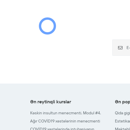
Ən reytinqli kurslar
Ən pop
Kəskin insultun menecmenti. Modul #4.
Qida gig
Ağır COVİD19 xəstələrinin menecmenti
Estetika
COVİD19 xəstələrində intubasiyanın
Məktəblə