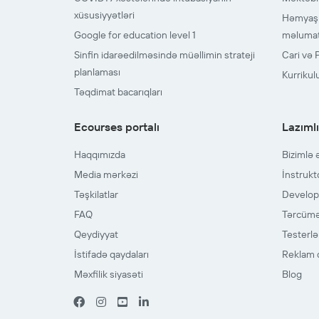
xüsusiyyətləri
Həmyaşıd
Google for education level 1
məlumatlı
Sinfin idarəedilməsində müəllimin strateji
Cari və 
planlaması
Kurriku
Təqdimat bacarıqları
Ecourses portalı
Lazımlı
Haqqımızda
Bizimlə 
Media mərkəzi
İnstrukt
Təşkilatlar
Develop
FAQ
Tərcümə
Qeydiyyat
Testerlə
İstifadə qaydaları
Reklam 
Məxfilik siyasəti
Blog