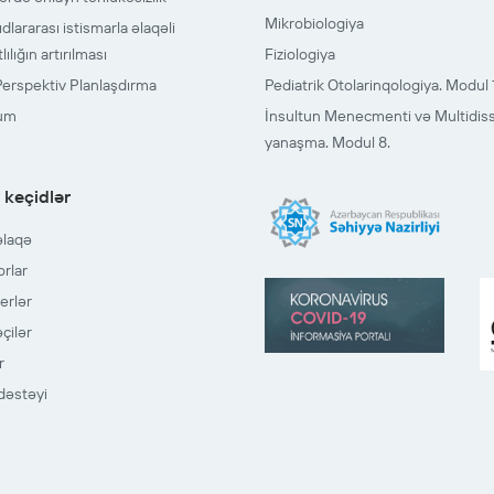
Mikrobiologiya
lararası istismarla əlaqəli
lığın artırılması
Fiziologiya
Perspektiv Planlaşdırma
Pediatrik Otolarinqologiya. Modul 
lum
İnsultun Menecmenti və Multidiss
yanaşma. Modul 8.
 keçidlər
əlaqə
orlar
erlər
çilər
r
dəstəyi