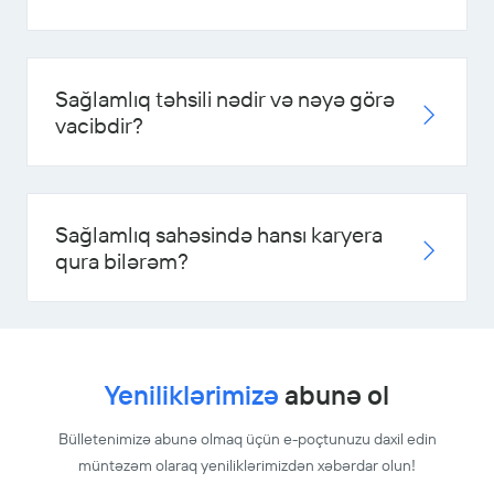
Sağlamlıq təhsili nədir və nəyə görə
vacibdir?
Sağlamlıq sahəsində hansı karyera
qura bilərəm?
Yeniliklərimizə
abunə ol
Bülletenimizə abunə olmaq üçün e-poçtunuzu daxil edin
müntəzəm olaraq yeniliklərimizdən xəbərdar olun!