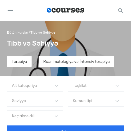
Bütün kurslar
Tibb və Səhiyyə
Tibb və Səhiyyə
Terapiya
Reanimatologiya və İntensiv terapiya
İn
Alt kateqoriya
Təşkilat
Səviyyə
Kursun tipi
Keçirilmə dili