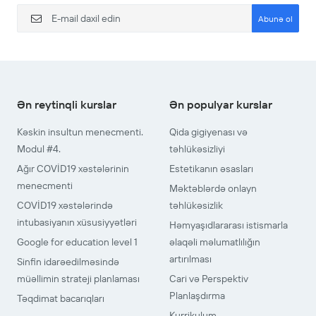
Abunə ol
Ən reytinqli kurslar
Ən populyar kurslar
Kəskin insultun menecmenti.
Qida gigiyenası və
Modul #4.
təhlükəsizliyi
Ağır COVİD19 xəstələrinin
Estetikanın əsasları
menecmenti
Məktəblərdə onlayn
COVİD19 xəstələrində
təhlükəsizlik
intubasiyanın xüsusiyyətləri
Həmyaşıdlararası istismarla
Google for education level 1
əlaqəli məlumatlılığın
artırılması
Sinfin idarəedilməsində
müəllimin strateji planlaması
Cari və Perspektiv
Planlaşdırma
Təqdimat bacarıqları
Kurrikulum