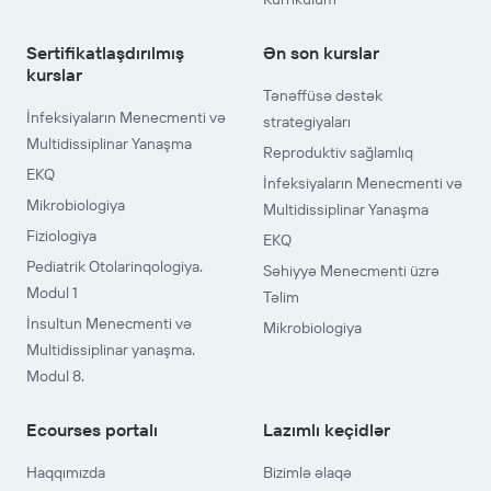
Sertifikatlaşdırılmış
Ən son kurslar
kurslar
Tənəffüsə dəstək
İnfeksiyaların Menecmenti və
strategiyaları
Multidissiplinar Yanaşma
Reproduktiv sağlamlıq
EKQ
İnfeksiyaların Menecmenti və
Mikrobiologiya
Multidissiplinar Yanaşma
Fiziologiya
EKQ
Pediatrik Otolarinqologiya.
Səhiyyə Menecmenti üzrə
Modul 1
Təlim
İnsultun Menecmenti və
Mikrobiologiya
Multidissiplinar yanaşma.
Modul 8.
Ecourses portalı
Lazımlı keçidlər
Haqqımızda
Bizimlə əlaqə