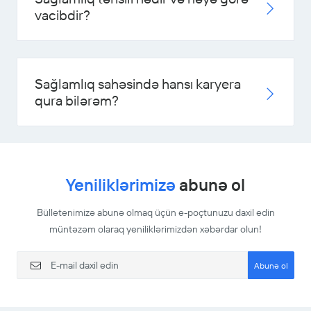
vacibdir?
Sağlamlıq sahəsində hansı karyera
qura bilərəm?
Yeniliklərimizə
abunə ol
Bülletenimizə abunə olmaq üçün e-poçtunuzu daxil edin
müntəzəm olaraq yeniliklərimizdən xəbərdar olun!
Abunə ol