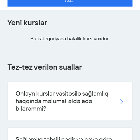
Axtar
Yeni kurslar
Bu kateqoriyada hələlik kurs yoxdur.
Tez-tez verilən suallar
Onlayn kurslar vasitəsilə sağlamlıq
haqqında məlumat əldə edə
bilərəmmi?
Sağlamlıq təhsili nədir və nəyə görə