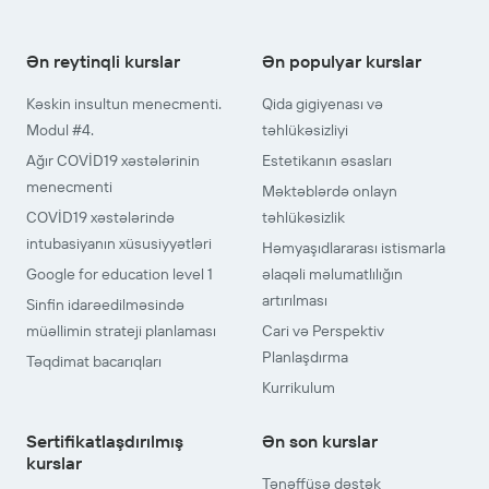
Ən reytinqli kurslar
Ən populyar kurslar
Kəskin insultun menecmenti.
Qida gigiyenası və
Modul #4.
təhlükəsizliyi
Ağır COVİD19 xəstələrinin
Estetikanın əsasları
menecmenti
Məktəblərdə onlayn
COVİD19 xəstələrində
təhlükəsizlik
intubasiyanın xüsusiyyətləri
Həmyaşıdlararası istismarla
Google for education level 1
əlaqəli məlumatlılığın
artırılması
Sinfin idarəedilməsində
müəllimin strateji planlaması
Cari və Perspektiv
Planlaşdırma
Təqdimat bacarıqları
Kurrikulum
Sertifikatlaşdırılmış
Ən son kurslar
kurslar
Tənəffüsə dəstək