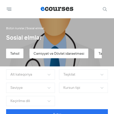
Bütün kurslar
Sosial elmlər
Sosial elmlər
Təhsil
Cəmiyyət və Dövlət idarəetməsi
Tarix
Alt kateqoriya
Təşkilat
Səviyyə
Kursun tipi
Keçirilmə dili