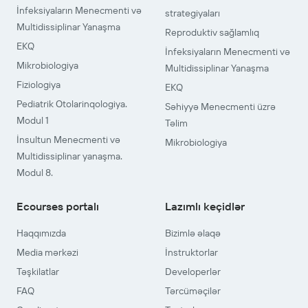
İnfeksiyaların Menecmenti və
strategiyaları
Multidissiplinar Yanaşma
Reproduktiv sağlamlıq
EKQ
İnfeksiyaların Menecmenti və
Mikrobiologiya
Multidissiplinar Yanaşma
Fiziologiya
EKQ
Pediatrik Otolarinqologiya.
Səhiyyə Menecmenti üzrə
Modul 1
Təlim
İnsultun Menecmenti və
Mikrobiologiya
Multidissiplinar yanaşma.
Modul 8.
Ecourses portalı
Lazımlı keçidlər
Haqqımızda
Bizimlə əlaqə
Media mərkəzi
İnstruktorlar
Təşkilatlar
Developerlər
FAQ
Tərcüməçilər