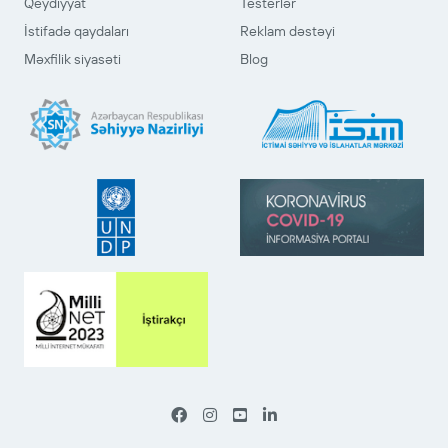
Qeydiyyat
Testerlər
İstifadə qaydaları
Reklam dəstəyi
Məxfilik siyasəti
Blog