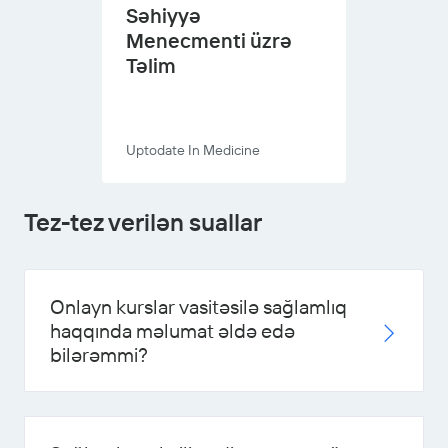
Səhiyyə
Menecmenti üzrə
Təlim
Uptodate In Medicine
Tez-tez verilən suallar
Onlayn kurslar vasitəsilə sağlamlıq
haqqında məlumat əldə edə
bilərəmmi?