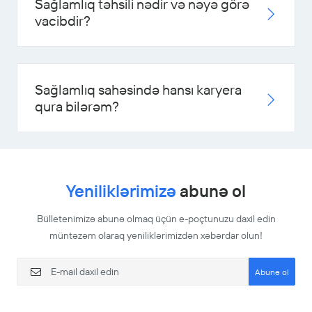
Sağlamlıq təhsili nədir və nəyə görə
vacibdir?
Sağlamlıq sahəsində hansı karyera
qura bilərəm?
Yeniliklərimizə
abunə ol
Bülletenimizə abunə olmaq üçün e-poçtunuzu daxil edin
müntəzəm olaraq yeniliklərimizdən xəbərdar olun!
Abunə ol