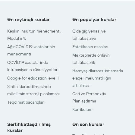
Ən reytinqli kurslar
Ən populyar kurslar
Kəskin insultun menecmenti.
Qida gigiyenası və
Modul #4.
təhlükəsizliyi
Ağır COVİD19 xəstələrinin
Estetikanın əsasları
menecmenti
Məktəblərdə onlayn
COVİD19 xəstələrində
təhlükəsizlik
intubasiyanın xüsusiyyətləri
Həmyaşıdlararası istismarla
Google for education level 1
əlaqəli məlumatlılığın
artırılması
Sinfin idarəedilməsində
müəllimin strateji planlaması
Cari və Perspektiv
Planlaşdırma
Təqdimat bacarıqları
Kurrikulum
Sertifikatlaşdırılmış
Ən son kurslar
kurslar