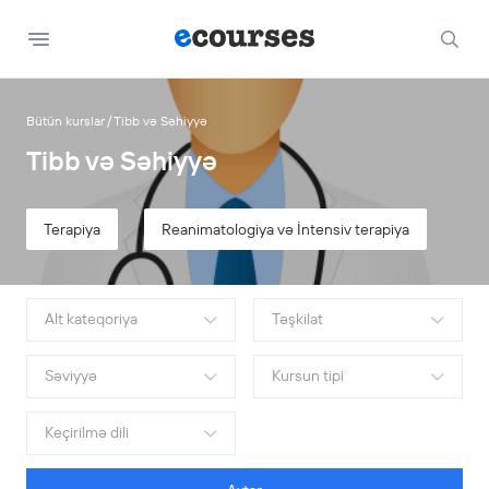
Bütün kurslar
Tibb və Səhiyyə
Tibb və Səhiyyə
Terapiya
Reanimatologiya və İntensiv terapiya
İn
Alt kateqoriya
Təşkilat
Səviyyə
Kursun tipi
Keçirilmə dili