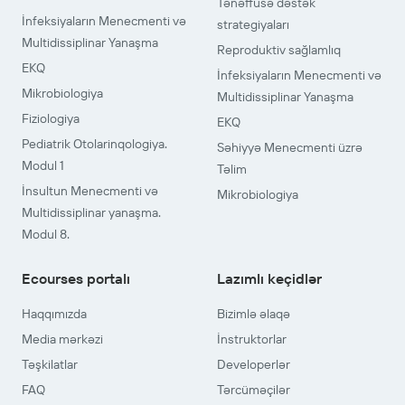
Tənəffüsə dəstək
İnfeksiyaların Menecmenti və
strategiyaları
Multidissiplinar Yanaşma
Reproduktiv sağlamlıq
EKQ
İnfeksiyaların Menecmenti və
Mikrobiologiya
Multidissiplinar Yanaşma
Fiziologiya
EKQ
Pediatrik Otolarinqologiya.
Səhiyyə Menecmenti üzrə
Modul 1
Təlim
İnsultun Menecmenti və
Mikrobiologiya
Multidissiplinar yanaşma.
Modul 8.
Ecourses portalı
Lazımlı keçidlər
Haqqımızda
Bizimlə əlaqə
Media mərkəzi
İnstruktorlar
Təşkilatlar
Developerlər
FAQ
Tərcüməçilər