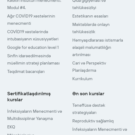
Kəskin insultun menecmenti.
Qida gigiyenası və
Modul #4.
təhlükəsizliyi
Ağır COVİD19 xəstələrinin
Estetikanın əsasları
menecmenti
Məktəblərdə onlayn
COVİD19 xəstələrində
təhlükəsizlik
intubasiyanın xüsusiyyətləri
Həmyaşıdlararası istismarla
Google for education level 1
əlaqəli məlumatlılığın
artırılması
Sinfin idarəedilməsində
müəllimin strateji planlaması
Cari və Perspektiv
Planlaşdırma
Təqdimat bacarıqları
Kurrikulum
Sertifikatlaşdırılmış
Ən son kurslar
kurslar
Tənəffüsə dəstək
İnfeksiyaların Menecmenti və
strategiyaları
Multidissiplinar Yanaşma
Reproduktiv sağlamlıq
EKQ
İnfeksiyaların Menecmenti və