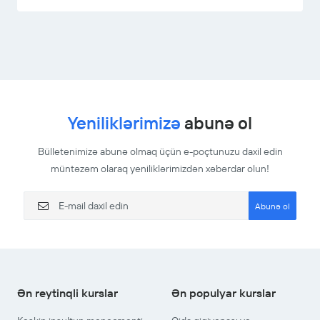
Yeniliklərimizə
abunə ol
Bülletenimizə abunə olmaq üçün e-poçtunuzu daxil edin
müntəzəm olaraq yeniliklərimizdən xəbərdar olun!
Abunə ol
Ən reytinqli kurslar
Ən populyar kurslar