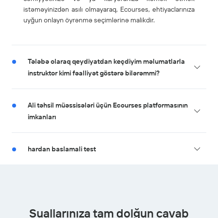
istəməyinizdən asılı olmayaraq, Ecourses, ehtiyaclarınıza
uyğun onlayn öyrənmə seçimlərinə malikdir.
Tələbə olaraq qeydiyatdan keçdiyim məlumatlarla
instruktor kimi fəalliyət göstərə bilərəmmi?
Ali təhsil müəssisələri üçün Ecourses platformasının
imkanları
hardan baslamali test
Suallarınıza tam dolğun cavab