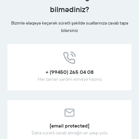
bilmədiniz?
Bizimlə əlaqəyə keçərək sürətli şəkildə suallarınıza cavab tapa
bilərsiniz
+ (99450) 265 04 08
Hər zaman yardım etməyə hazırıq
[email protected]
Daha sürətli cavab almağın ən yaxşı yolu