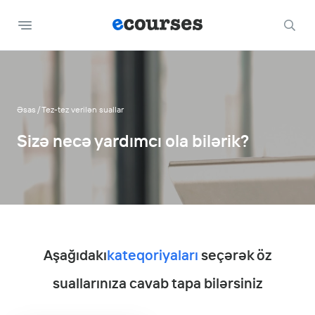
Əsas
Tez-tez verilən suallar
Sizə necə yardımcı ola bilərik?
Aşağıdakı
kateqoriyaları
seçərək öz
suallarınıza cavab tapa bilərsiniz