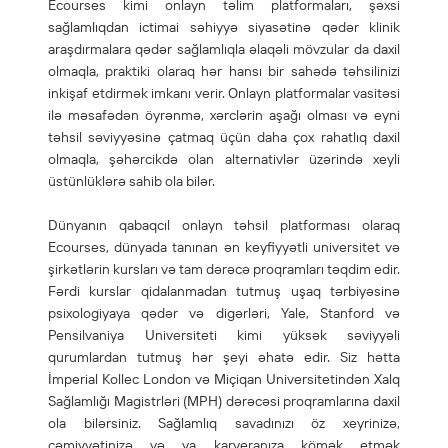
Ecourses kimi onlayn təlim platformaları, şəxsi
sağlamlıqdan ictimai səhiyyə siyasətinə qədər klinik
araşdırmalara qədər sağlamlıqla əlaqəli mövzular da daxil
olmaqla, praktiki olaraq hər hansı bir sahədə təhsilinizi
inkişaf etdirmək imkanı verir. Onlayn platformalar vasitəsi
ilə məsafədən öyrənmə, xərclərin aşağı olması və eyni
təhsil səviyyəsinə çatmaq üçün daha çox rahatlıq daxil
olmaqla, şəhərcikdə olan alternativlər üzərində xeyli
üstünlüklərə sahib ola bilər.
Dünyanın qabaqcıl onlayn təhsil platforması olaraq
Ecourses, dünyada tanınan ən keyfiyyətli universitet və
şirkətlərin kursları və tam dərəcə proqramları təqdim edir.
Fərdi kurslar qidalanmadan tutmuş uşaq tərbiyəsinə
psixologiyaya qədər və digərləri, Yale, Stanford və
Pensilvaniya Universiteti kimi yüksək səviyyəli
qurumlardan tutmuş hər şeyi əhatə edir. Siz hətta
İmperial Kollec London və Miçiqan Universitetindən Xalq
Sağlamlığı Magistrləri (MPH) dərəcəsi proqramlarına daxil
ola bilərsiniz. Sağlamlıq savadınızı öz xeyrinizə,
cəmiyyətinizə və ya karyeranıza kömək etmək