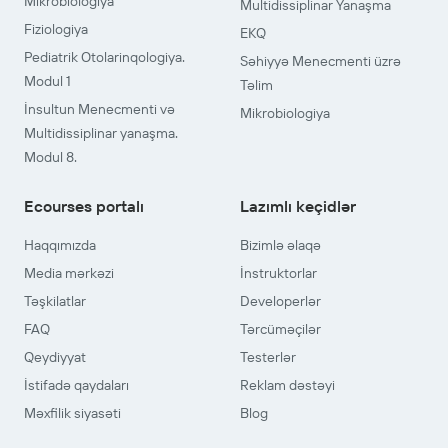
Mikrobiologiya
Multidissiplinar Yanaşma
Fiziologiya
EKQ
Pediatrik Otolarinqologiya.
Səhiyyə Menecmenti üzrə
Modul 1
Təlim
İnsultun Menecmenti və
Mikrobiologiya
Multidissiplinar yanaşma.
Modul 8.
Ecourses portalı
Lazımlı keçidlər
Haqqımızda
Bizimlə əlaqə
Media mərkəzi
İnstruktorlar
Təşkilatlar
Developerlər
FAQ
Tərcüməçilər
Qeydiyyat
Testerlər
İstifadə qaydaları
Reklam dəstəyi
Məxfilik siyasəti
Blog